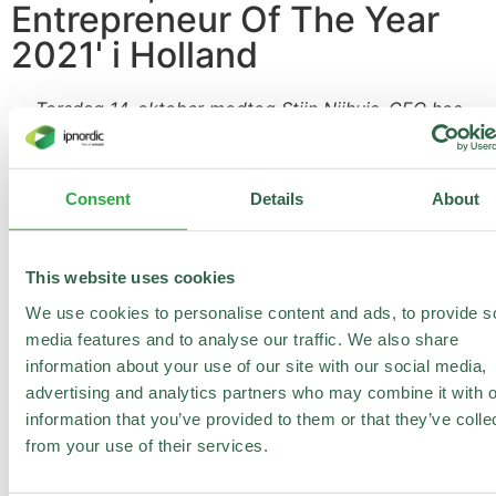
Entrepreneur Of The Year
2021' i Holland
Torsdag 14. oktober modtog Stijn Nijhuis, CEO hos
Enreach, den flotte pris som EY Entrepreneur of the
Year 2021 i Holland.
Consent
Details
About
I 2019 blev vi, ipnordic, en del af Enreach – et stærkt,
europæisk netværk af talentfulde og innovative tele- og
kommunikationsselskaber, der alle leverer intelligente
This website uses cookies
kommunikationsløsninger til små og store virksomheder
We use cookies to personalise content and ads, to provide s
i hele Europa. Vi er utrolig glade for dette internationale
media features and to analyse our traffic. We also share
samarbejde og de unikke muligheder inden for faglig
information about your use of our site with our social media,
sparring, udvikling og videndeling, som det dagligt
advertising and analytics partners who may combine it with o
bærer med sig – til stor gavn for både vores team og
information that you’ve provided to them or that they’ve colle
vores kunder.
from your use of their services.
Det er derfor også en stor glæde for os her i Danmark,