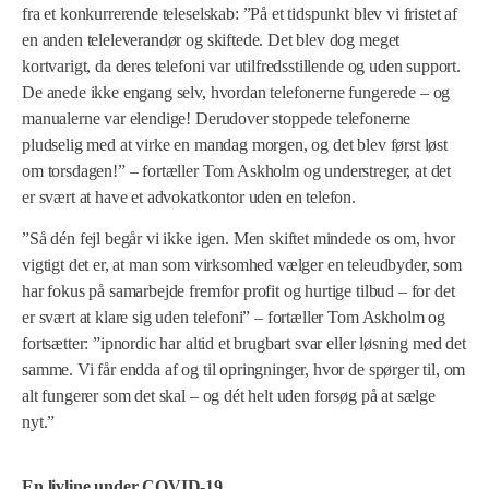
fra et konkurrerende teleselskab: ”På et tidspunkt blev vi fristet af
en anden teleleverandør og skiftede. Det blev dog meget
kortvarigt, da deres telefoni var utilfredsstillende og uden support.
De anede ikke engang selv, hvordan telefonerne fungerede – og
manualerne var elendige! Derudover stoppede telefonerne
pludselig med at virke en mandag morgen, og det blev først løst
om torsdagen!” – fortæller Tom Askholm og understreger, at det
er svært at have et advokatkontor uden en telefon.
”Så dén fejl begår vi ikke igen. Men skiftet mindede os om, hvor
vigtigt det er, at man som virksomhed vælger en teleudbyder, som
har fokus på samarbejde fremfor profit og hurtige tilbud – for det
er svært at klare sig uden telefoni” – fortæller Tom Askholm og
fortsætter: ”ipnordic har altid et brugbart svar eller løsning med det
samme. Vi får endda af og til opringninger, hvor de spørger til, om
alt fungerer som det skal – og dét helt uden forsøg på at sælge
nyt.”
En livline under COVID-19