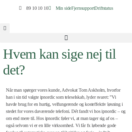
89 10 10 10
Min side
Fjernsupport
Driftstatus
Hvem kan sige nej til
det?
Når man spørger vores kunde, Advokat Tom Askholm, hvorfor
han i sin tid valgte ipnordic som teleselskab, lyder svaret: ”Vi
havde brug for en hurtig, velfungerende og kosteffektiv løsning i
stedet for vores daværende telefoni. Dét fandt vi hos ipnordic – og
om end mere til. Hos ipnordic føler vi, at man tager sig af os –
også selvom vi er en lille virksomhed. Vi får fx løbende gode