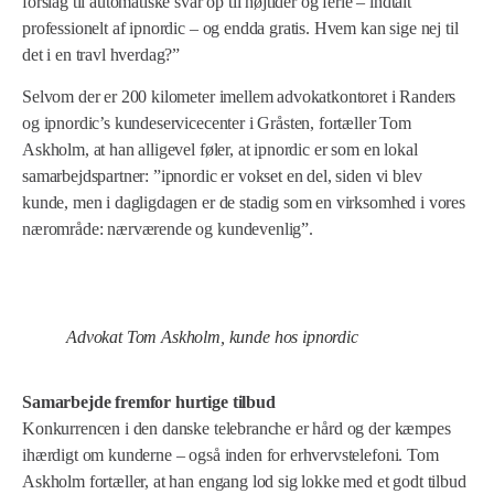
forslag til automatiske svar op til højtider og ferie – indtalt
professionelt af ipnordic – og endda gratis. Hvem kan sige nej til
det i en travl hverdag?”
Selvom der er 200 kilometer imellem advokatkontoret i Randers
og ipnordic’s kundeservicecenter i Gråsten, fortæller Tom
Askholm, at han alligevel føler, at ipnordic er som en lokal
samarbejdspartner: ”ipnordic er vokset en del, siden vi blev
kunde, men i dagligdagen er de stadig som en virksomhed i vores
nærområde: nærværende og kundevenlig”.
Advokat Tom Askholm, kunde hos ipnordic
Samarbejde fremfor hurtige tilbud
Konkurrencen i den danske telebranche er hård og der kæmpes
ihærdigt om kunderne – også inden for erhvervstelefoni. Tom
Askholm fortæller, at han engang lod sig lokke med et godt tilbud