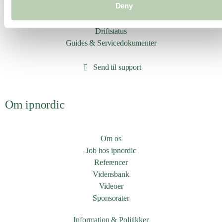
Deny
Porteringsark
Leverandørservice
Driftstatus
Guides & Servicedokumenter
Send til support
Om ipnordic
Om os
Job hos ipnordic
Referencer
Vidensbank
Videoer
Sponsorater
Information & Politikker